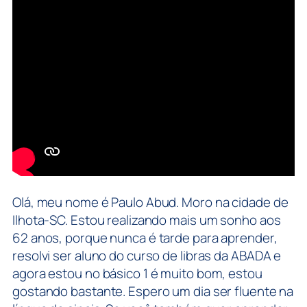
Olá, meu nome é Paulo Abud. Moro na cidade de
Ilhota-SC. Estou realizando mais um sonho aos
62 anos, porque nunca é tarde para aprender,
resolvi ser aluno do curso de libras da ABADA e
agora estou no básico 1 é muito bom, estou
gostando bastante. Espero um dia ser fluente na