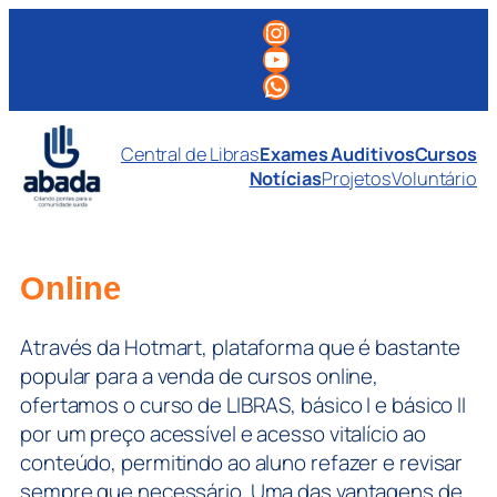
Pular
Instagram
para
Youtube
o
WhatsApp
conteúdo
Central de Libras
Exames Auditivos
Cursos
Notícias
Projetos
Voluntário
Online
Através da Hotmart, plataforma que é bastante
popular para a venda de cursos online,
ofertamos o curso de LIBRAS, básico I e básico II
por um preço acessível e acesso vitalício ao
conteúdo, permitindo ao aluno refazer e revisar
sempre que necessário. Uma das vantagens de